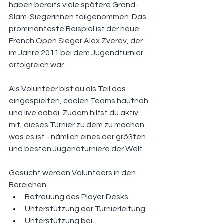
haben bereits viele spätere Grand-
Slam-Siegerinnen teilgenommen. Das 
prominenteste Beispiel ist der neue 
French Open Sieger Alex Zverev, der 
im Jahre 2011 bei dem Jugendturnier 
erfolgreich war.
Als Volunteer bist du als Teil des 
eingespielten, coolen Teams hautnah 
und live dabei. Zudem hilfst du aktiv 
mit, dieses Turnier zu dem zu machen 
was es ist - nämlich eines der größten 
und besten Jugendturniere der Welt.
Gesucht werden Volunteers in den 
Bereichen:
Betreuung des Player Desks
Unterstützung der Turnierleitung
Unterstützung bei 